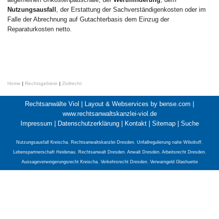
Nutzungsausfall
, der Erstattung der Sachverständigenkosten oder im
Falle der Abrechnung auf Gutachterbasis dem Einzug der
Reparaturkosten netto.
Home
|
Rechtsgebiete
|
Zivilrecht
Rechtsanwälte Viol |
Layout & Webservices by bense.com
|
www.rechtsanwaltskanzlei-viol.de
Impressum
|
Datenschutzerklärung
|
Kontakt
|
Sitemap
|
Suche
Nutzungsausfall Kreischa
,
Rechtsanwaltskanzlei Dresden
,
Unfallregulierung nahe Wilsdruff
,
Lebenspartnerschaft Heidenau
,
Rechtsanwalt Dresden
,
Anwalt Dresden
,
Arbeitsrecht Dresden
,
Aussageverweigerungsrecht Kreischa
,
Verkehrsrecht Dresden
,
Verwarngeld Glashuette