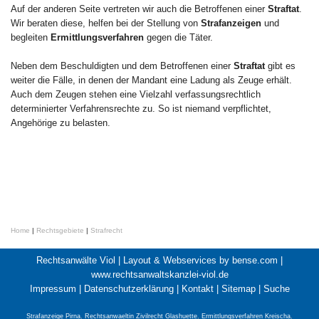
Auf der anderen Seite vertreten wir auch die Betroffenen einer
Straftat
.
Wir beraten diese, helfen bei der Stellung von
Strafanzeigen
und
begleiten
Ermittlungsverfahren
gegen die Täter.
Neben dem Beschuldigten und dem Betroffenen einer
Straftat
gibt es
weiter die Fälle, in denen der Mandant eine Ladung als Zeuge erhält.
Auch dem Zeugen stehen eine Vielzahl verfassungsrechtlich
determinierter Verfahrensrechte zu. So ist niemand verpflichtet,
Angehörige zu belasten.
Home
|
Rechtsgebiete
|
Strafrecht
Rechtsanwälte Viol |
Layout & Webservices by bense.com
|
www.rechtsanwaltskanzlei-viol.de
Impressum
|
Datenschutzerklärung
|
Kontakt
|
Sitemap
|
Suche
Strafanzeige Pirna
,
Rechtsanwaeltin Zivilrecht Glashuette
,
Ermittlungsverfahren Kreischa
,