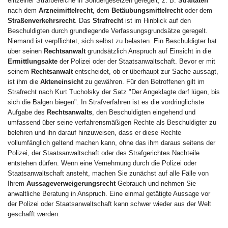
einzelner Strafbereiche in Sondergesetzen geregelt, z. B.
Straftaten
nach dem
Arzneimittelrecht
, dem
Betäubungsmittelrecht
oder dem
Straßenverkehrsrecht
. Das
Strafrecht
ist im Hinblick auf den
Beschuldigten durch grundlegende Verfassungsgrundsätze geregelt.
Niemand ist verpflichtet, sich selbst zu belasten. Ein Beschuldigter hat
über seinen
Rechtsanwalt
grundsätzlich Anspruch auf Einsicht in die
Ermittlungsakte
der Polizei oder der Staatsanwaltschaft. Bevor er mit
seinem
Rechtsanwalt
entscheidet, ob er überhaupt zur Sache aussagt,
ist ihm die
Akteneinsicht
zu gewähren. Für den Betroffenen gilt im
Strafrecht nach Kurt Tucholsky der Satz "Der Angeklagte darf lügen, bis
sich die Balgen biegen". In Strafverfahren ist es die vordringlichste
Aufgabe des
Rechtsanwalts
, den Beschuldigten eingehend und
umfassend über seine verfahrensmäßigen Rechte als Beschuldigter zu
belehren und ihn darauf hinzuweisen, dass er diese Rechte
vollumfänglich geltend machen kann, ohne das ihm daraus seitens der
Polizei, der Staatsanwaltschaft oder des Strafgerichtes Nachteile
entstehen dürfen. Wenn eine Vernehmung durch die Polizei oder
Staatsanwaltschaft ansteht, machen Sie zunächst auf alle Fälle von
Ihrem
Aussageverweigerungsrecht
Gebrauch und nehmen Sie
anwaltliche Beratung in Anspruch. Eine einmal getätigte Aussage vor
der Polizei oder Staatsanwaltschaft kann schwer wieder aus der Welt
geschafft werden.