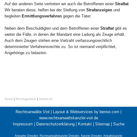
Auf der anderen Seite vertreten wir auch die Betroffenen einer
Straftat
.
Wir beraten diese, helfen bei der Stellung von
Strafanzeigen
und
begleiten
Ermittlungsverfahren
gegen die Täter.
Neben dem Beschuldigten und dem Betroffenen einer
Straftat
gibt es
weiter die Fälle, in denen der Mandant eine Ladung als Zeuge erhält.
Auch dem Zeugen stehen eine Vielzahl verfassungsrechtlich
determinierter Verfahrensrechte zu. So ist niemand verpflichtet,
Angehörige zu belasten.
Home
|
Rechtsgebiete
|
Strafrecht
Rechtsanwälte Viol |
Layout & Webservices by bense.com
|
www.rechtsanwaltskanzlei-viol.de
Impressum
|
Datenschutzerklärung
|
Kontakt
|
Sitemap
|
Suche
Anwaelte Dresden
,
Rechtsanwaltskanzlei Dresden
,
Kanzlei Dresden
,
Anwaltskanzlei