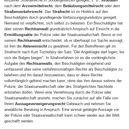
einzelner Strafbereiche in Sondergesetzen geregelt, z. B.
Straftaten
nach dem
Arzneimittelrecht
, dem
Betäubungsmittelrecht
oder dem
Straßenverkehrsrecht
. Das
Strafrecht
ist im Hinblick auf den
Beschuldigten durch grundlegende Verfassungsgrundsätze geregelt.
Niemand ist verpflichtet, sich selbst zu belasten. Ein Beschuldigter hat
über seinen
Rechtsanwalt
grundsätzlich Anspruch auf Einsicht in die
Ermittlungsakte
der Polizei oder der Staatsanwaltschaft. Bevor er mit
seinem
Rechtsanwalt
entscheidet, ob er überhaupt zur Sache aussagt,
ist ihm die
Akteneinsicht
zu gewähren. Für den Betroffenen gilt im
Strafrecht nach Kurt Tucholsky der Satz "Der Angeklagte darf lügen, bis
sich die Balgen biegen". In Strafverfahren ist es die vordringlichste
Aufgabe des
Rechtsanwalts
, den Beschuldigten eingehend und
umfassend über seine verfahrensmäßigen Rechte als Beschuldigter zu
belehren und ihn darauf hinzuweisen, dass er diese Rechte
vollumfänglich geltend machen kann, ohne das ihm daraus seitens der
Polizei, der Staatsanwaltschaft oder des Strafgerichtes Nachteile
entstehen dürfen. Wenn eine Vernehmung durch die Polizei oder
Staatsanwaltschaft ansteht, machen Sie zunächst auf alle Fälle von
Ihrem
Aussageverweigerungsrecht
Gebrauch und nehmen Sie
anwaltliche Beratung in Anspruch. Eine einmal getätigte Aussage vor
der Polizei oder Staatsanwaltschaft kann schwer wieder aus der Welt
geschafft werden.