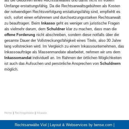
als die Gebühren eines Rechtsanwaltes und damit nicht im vollem
Umfange erstattungsfähig. Da die Rechtsanwaltsgebühren als Kosten
der notwendigen Rechtsverfolgung erstattungsfähig sind, empfiehlt es
sich, sofort einen erfahrenen und durchsetzungsstarken Rechtsanwalt
zu beauftragen. Beim
Inkasso
geht es weniger um juristische Fragen
als vielmehr darum, dem
Schuldner
klar zu machen, dass man die
offene Forderung
nicht abschreiben, sondern diese notfalls über die
gesamte Dauer der Vollstreckungsfähigkeit eines Titels, also 30 Jahre
lang vollstrecken wird. Im Vergleich zu einem Inkassounternehmen, das
Inkassoaufträge als Massenmandate abarbeitet, nehmen wir uns dem
Inkassomandat
individuell an. Im Rahmen der örtlichen Möglichkeiten
ist auch das Aufsuchen und persönliche Ansprechen von
Schuldnern
möglich.
Home
|
Rechtsgebiete
|
Inkasso
Rechtsanwälte Viol |
Layout & Webservices by bense.com
|