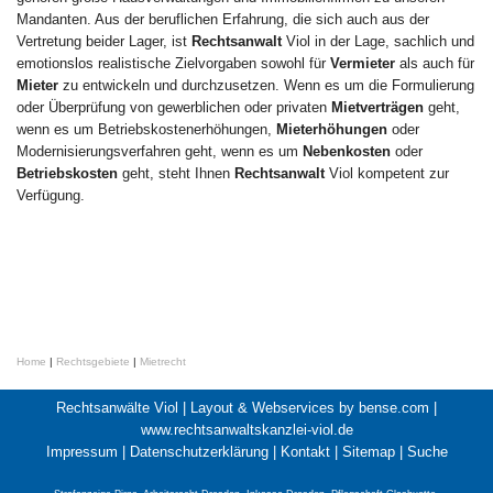
Mandanten. Aus der beruflichen Erfahrung, die sich auch aus der
Vertretung beider Lager, ist
Rechtsanwalt
Viol in der Lage, sachlich und
emotionslos realistische Zielvorgaben sowohl für
Vermieter
als auch für
Mieter
zu entwickeln und durchzusetzen. Wenn es um die Formulierung
oder Überprüfung von gewerblichen oder privaten
Mietverträgen
geht,
wenn es um Betriebskostenerhöhungen,
Mieterhöhungen
oder
Modernisierungsverfahren geht, wenn es um
Nebenkosten
oder
Betriebskosten
geht, steht Ihnen
Rechtsanwalt
Viol kompetent zur
Verfügung.
Home
|
Rechtsgebiete
|
Mietrecht
Rechtsanwälte Viol |
Layout & Webservices by bense.com
|
www.rechtsanwaltskanzlei-viol.de
Impressum
|
Datenschutzerklärung
|
Kontakt
|
Sitemap
|
Suche