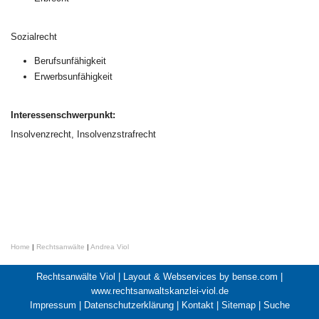
Sozialrecht
Berufsunfähigkeit
Erwerbsunfähigkeit
Interessenschwerpunkt:
Insolvenzrecht, Insolvenzstrafrecht
Home
|
Rechtsanwälte
|
Andrea Viol
Rechtsanwälte Viol |
Layout & Webservices by bense.com
|
www.rechtsanwaltskanzlei-viol.de
Impressum
|
Datenschutzerklärung
|
Kontakt
|
Sitemap
|
Suche