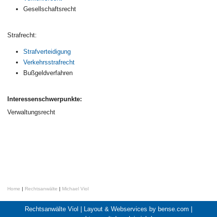
Gesellschaftsrecht
Strafrecht:
Strafverteidigung
Verkehrsstrafrecht
Bußgeldverfahren
Interessenschwerpunkte:
Verwaltungsrecht
Home
|
Rechtsanwälte
|
Michael Viol
Rechtsanwälte Viol |
Layout & Webservices by bense.com
|